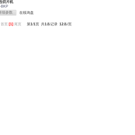
包切片机
-BKP
详细参数
在线询盘
：
首页
[1]
尾页
第
1
/
1
页 共
1
条记录
12
条/页