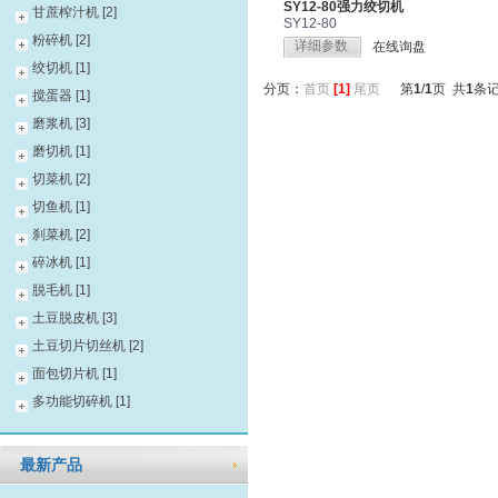
SY12-80强力绞切机
甘蔗榨汁机 [2]
SY12-80
粉碎机 [2]
详细参数
在线询盘
绞切机 [1]
分页：
首页
[1]
尾页
第
1
/
1
页 共
1
条
搅蛋器 [1]
磨浆机 [3]
磨切机 [1]
切菜机 [2]
切鱼机 [1]
刹菜机 [2]
碎冰机 [1]
脱毛机 [1]
土豆脱皮机 [3]
土豆切片切丝机 [2]
面包切片机 [1]
多功能切碎机 [1]
最新产品