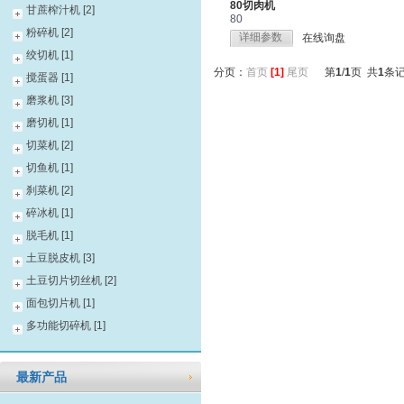
80切肉机
甘蔗榨汁机 [2]
80
粉碎机 [2]
详细参数
在线询盘
绞切机 [1]
分页：
首页
[1]
尾页
第
1
/
1
页 共
1
条
搅蛋器 [1]
磨浆机 [3]
磨切机 [1]
切菜机 [2]
切鱼机 [1]
刹菜机 [2]
碎冰机 [1]
脱毛机 [1]
土豆脱皮机 [3]
土豆切片切丝机 [2]
面包切片机 [1]
多功能切碎机 [1]
最新产品