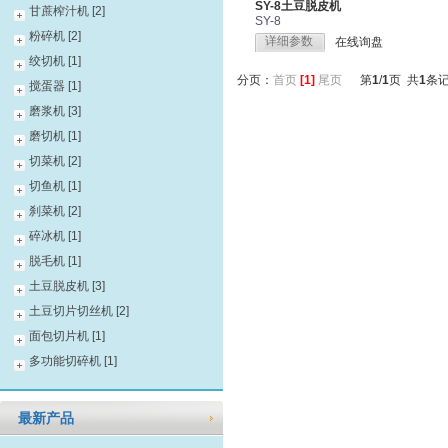
SY-8土豆脱皮机
甘蔗榨汁机 [2]
SY-8
粉碎机 [2]
详细参数
在线询盘
绞切机 [1]
分页：
首页
[1]
尾页
第
1
/
1
页 共
1
条
搅蛋器 [1]
磨浆机 [3]
磨切机 [1]
切菜机 [2]
切鱼机 [1]
刹菜机 [2]
碎冰机 [1]
脱毛机 [1]
土豆脱皮机 [3]
土豆切片切丝机 [2]
面包切片机 [1]
多功能切碎机 [1]
最新产品