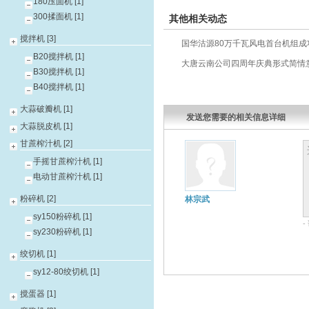
180压面机 [1]
300揉面机 [1]
其他相关动态
搅拌机 [3]
国华沽源80万千瓦风电首台机组成
B20搅拌机 [1]
大唐云南公司四周年庆典形式简情
B30搅拌机 [1]
B40搅拌机 [1]
大蒜破瓣机 [1]
发送您需要的相关信息详细
大蒜脱皮机 [1]
甘蔗榨汁机 [2]
手摇甘蔗榨汁机 [1]
电动甘蔗榨汁机 [1]
粉碎机 [2]
林宗武
sy150粉碎机 [1]
sy230粉碎机 [1]
绞切机 [1]
sy12-80绞切机 [1]
搅蛋器 [1]