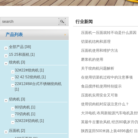
行业新闻
压面机一压面就转不动是什么原因
产品列表
切菜机结构和原理
全部产品 [38]
压面机使用和维护方法
15 25和面机 [1]
磨浆机的使用
绞肉机 [3]
关于绞肉机问题解析
32#22#绞肉机 [1]
32 42 52绞肉机 [1]
在使用切菜机过程中的注意事项
22#12#8#台式不锈钢绞肉机
食品搅拌机使用特别提示
[1]
压面机实用安全又可靠
切肉机 [3]
使用切肉机时应该注意什么？
80切肉机 [1]
大洋电机:布局新能源汽车电机及控
70切肉机 [1]
32#22#切肉机 [1]
英最牛古董吹风机 经历80载岁月
压面机 [2]
陕西蓝田500米路上装4896盏灯