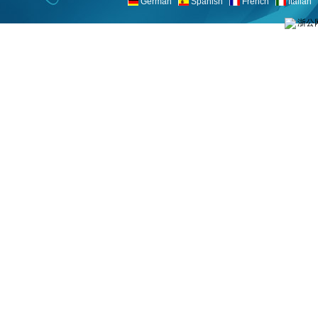
German
Spanish
French
Italian
浙公网