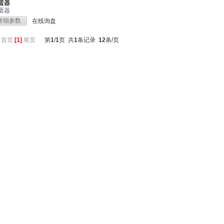
蛋器
蛋器
详细参数
在线询盘
：
首页
[1]
尾页
第
1
/
1
页 共
1
条记录
12
条/页