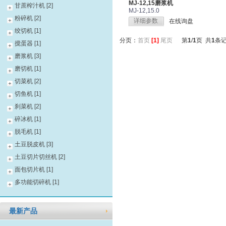
MJ-12,15磨浆机
甘蔗榨汁机 [2]
MJ-12,15.0
粉碎机 [2]
详细参数
在线询盘
绞切机 [1]
分页：
首页
[1]
尾页
第
1
/
1
页 共
1
条
搅蛋器 [1]
磨浆机 [3]
磨切机 [1]
切菜机 [2]
切鱼机 [1]
刹菜机 [2]
碎冰机 [1]
脱毛机 [1]
土豆脱皮机 [3]
土豆切片切丝机 [2]
面包切片机 [1]
多功能切碎机 [1]
最新产品