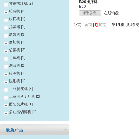
B20搅拌机
甘蔗榨汁机 [2]
B20
粉碎机 [2]
详细参数
在线询盘
绞切机 [1]
分页：
首页
[1]
尾页
第
1
/
1
页 共
1
条
搅蛋器 [1]
磨浆机 [3]
磨切机 [1]
切菜机 [2]
切鱼机 [1]
刹菜机 [2]
碎冰机 [1]
脱毛机 [1]
土豆脱皮机 [3]
土豆切片切丝机 [2]
面包切片机 [1]
多功能切碎机 [1]
最新产品