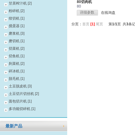
80切肉机
甘蔗榨汁机 [2]
80
粉碎机 [2]
详细参数
在线询盘
绞切机 [1]
分页：
首页
[1]
尾页
第
1
/
1
页 共
3
条
搅蛋器 [1]
磨浆机 [3]
磨切机 [1]
切菜机 [2]
切鱼机 [1]
刹菜机 [2]
碎冰机 [1]
脱毛机 [1]
土豆脱皮机 [3]
土豆切片切丝机 [2]
面包切片机 [1]
多功能切碎机 [1]
最新产品